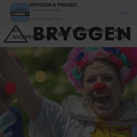
CCookie-styringspanel
BRYGGEN & FRIENDS
Loyalitetsprogram
Åbn
Hent i Google Play
DIT
LOG IND FOR AT VÆRE
SHOPPINGCENTER
MED