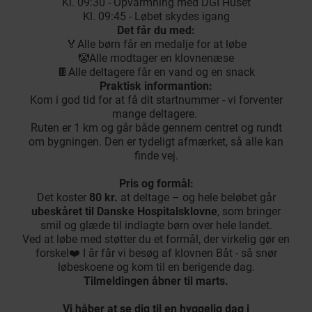
Kl. 09:30 - Opvarmning med DGI Huset
Kl. 09:45 - Løbet skydes igang
Det får du med:
​🏅Alle børn får en medalje for at løbe
​🤡Alle modtager en klovnenæse
​🍫Alle deltagere får en vand og en snack
Praktisk informantion:
Kom i god tid for at få dit startnummer - vi forventer
mange deltagere.
Ruten er 1 km og går både gennem centret og rundt
om bygningen. Den er tydeligt afmærket, så alle kan
finde vej.
Pris og formål:
Det koster
80 kr.
at deltage – og hele beløbet går
ubeskåret til Danske Hospitalsklovne
, som bringer
smil og glæde til indlagte børn over hele landet.
Ved at løbe med støtter du et formål, der virkelig gør en
forskel❤️ I år får vi besøg af klovnen Båt - så snør
løbeskoene og kom til en berigende dag.
Tilmeldingen åbner til marts.
Vi håber at se dig til en hyggelig dag i