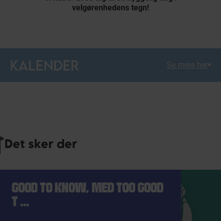
velgørenhedens tegn!
KALENDER
Se mere her
Det sker der
GOOD TO KNOW, MED TOO GOOD
T ...