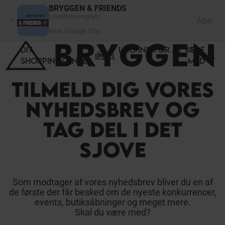
CCookie-styringspanel
BRYGGEN & FRIENDS
Loyalitetsprogram
Åbn
Hent i Google Play
DIT
LOG IND FOR AT VÆRE
SHOPPINGCENTER
MED
TILMELD DIG VORES
NYHEDSBREV OG
TAG DEL I DET
SJOVE
Som modtager af vores nyhedsbrev bliver du en af
de første der får besked om de nyeste konkurrencer,
events, butiksåbninger og meget mere.
Skal du være med?