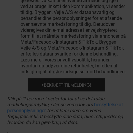
tjenester. Du kan til enhver tid afmelde dig igen
ved at bruge linket i den kommunikation, vi sender
til dig. Bryggen, Vejle A/S er dataansvarlig og
behandler dine personoplysninger for at afsende
ovennævnte markedsføring til dig. Derudover
videregives din e-mailadresse i envejskrypteret
form til at målrette markedsføring via annoncer på
Meta/Facebook/Instagram & TikTok. Bryggen,
Vejle A/S og Meta/Facebook/Instagram & TikTok
er fælles dataansvarlige for denne behandling.
Læs mere i vores privatlivspolitik, herunder
hvordan du udøver dine rettigheder, fx retten til
indsigt og til at gøre indsigelse mod behandlingen.
BEKRÆFT TILMELDING!
Klik på "Læs mere" nedenfor for at se det fulde
marketingsamtykke, eller se vores lov om
beskyttelse af
personoplysninger
for at lære mere om vores
forpligtelser til at beskytte dine data, dine rettigheder og
hvordan du kan gøre brug af dem.