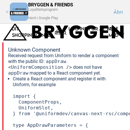
BRYGGEN & FRIENDS
Loyalitetsprogram
Åbn
Hent i Google Play
DIT
LOG IND FOR AT VÆRE
SHOPPINGCENTER
MED
Unknown Component
Received request from Uniform to render a component
with the public ID:
appDraw
.
<UniformComposition />
does not have
appDraw
mapped to a React component yet.
Create a React component and register it with
Uniform, for example
import {

  ComponentProps,

  UniformSlot,

} from '@uniformdev/canvas-next-rsc/compo
type AppDrawParameters = {
