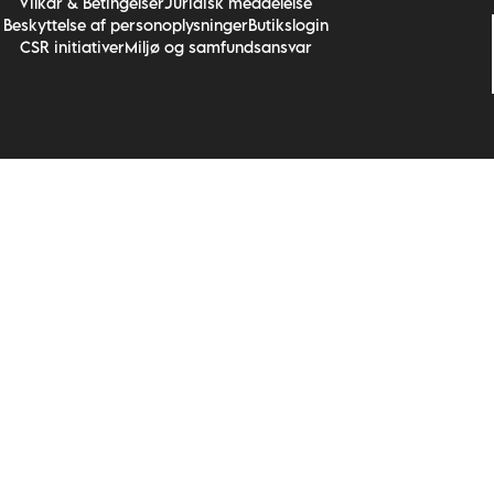
Vilkår & Betingelser
Juridisk meddelelse
Beskyttelse af personoplysninger
Butikslogin
CSR initiativer
Miljø og samfundsansvar