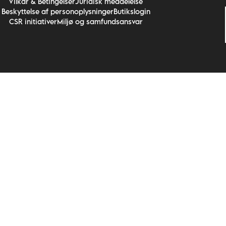
Vilkår & Betingelser
Juridisk meddelelse
Beskyttelse af personoplysninger
Butikslogin
CSR initiativer
Miljø og samfundsansvar