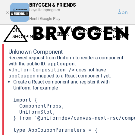
BRYGGEN & FRIENDS
Loyalitetsprogram
Åbn
Hent i Google Play
DIT
LOG IND FOR AT VÆRE
SHOPPINGCENTER
MED
Unknown Component
Received request from Uniform to render a component
with the public ID:
appCoupon
.
<UniformComposition />
does not have
appCoupon
mapped to a React component yet.
Create a React component and register it with
Uniform, for example
import {

  ComponentProps,

  UniformSlot,

} from '@uniformdev/canvas-next-rsc/compo
type AppCouponParameters = {
