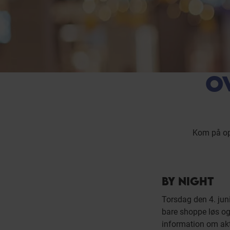
O
Kom på opd
BY NIGHT
Torsdag den 4. juni 
bare shoppe løs o
information om akt