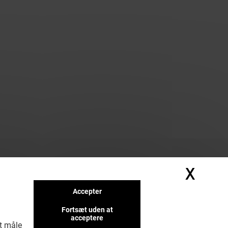
X
Skju
Accepter
Fortsæt uden at
acceptere
at måle