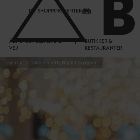
CCookie-styringspanel
DIT SHOPPINGCENTER
ÅBNINGSTIDER & FIND
BUTIKKER &
VEJ
RESTAURANTER
Hjem
Det sker der
By Night i Bryggen