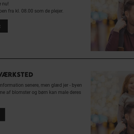
e nu!
en fra kl. 08.00 som de plejer.
R
VÆRKSTED
nformation senere, men glæd jer - byen
me af blomster og børn kan male deres