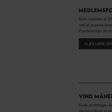
MEDLEMSF
Som medlem af BR
ved at scanne dine k
Pointene kan du br
LÆS MERE HE
VIND MÅNE
Husk at deltage i
denne måned er e