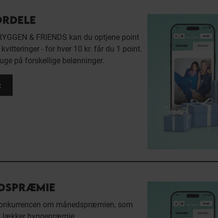
ORDELE
YGGEN & FRIENDS kan du optjene point
vitteringer - for hver 10 kr. får du 1 point.
uge på forskellige belønninger.
R
DSPRÆMIE
 konkurrencen om månedspræmien, som
n lækker hyggepræmie.