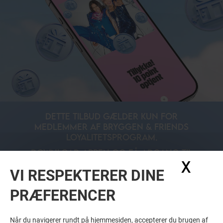
DETTE TILBUD GÆLDER KUN FOR
MEDLEMMER AF BRYGGEN & FRIENDS
LOYALITETSPROGRAM.
DOWNLOAD APPEN OG FÅ ADGANG TIL
X
Skju
TILBUD, RABATTER OG EKSTRA FORDELE!
VI RESPEKTERER DINE
PRÆFERENCER
Når du navigerer rundt på hjemmesiden, accepterer du brugen af