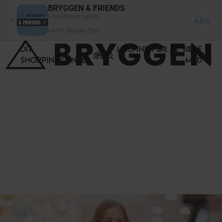
CCookie-styringspanel
BRYGGEN & FRIENDS
Loyalitetsprogram
Åbn
Hent i Google Play
DIT
LOG IND FOR AT VÆRE
SHOPPINGCENTER
MED