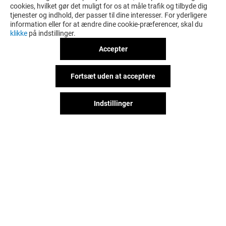
cookies, hvilket gør det muligt for os at måle trafik og tilbyde dig
LÆS MERE
tjenester og indhold, der passer til dine interesser. For yderligere
information eller for at ændre dine cookie-præferencer, skal du
klikke
på indstillinger.
Accepter
Fortsæt uden at acceptere
Indstillinger
Det sjove behøver ikke stoppe,