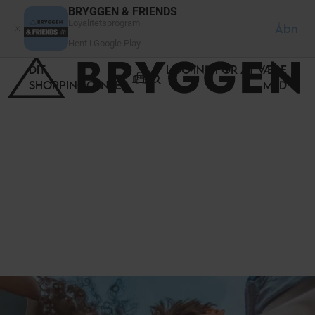
CCookie-styringspanel
BRYGGEN & FRIENDS
Loyalitetsprogram
Åbn
Hent i Google Play
DIT
LOG IND FOR AT VÆRE
SHOPPINGCENTER
MED