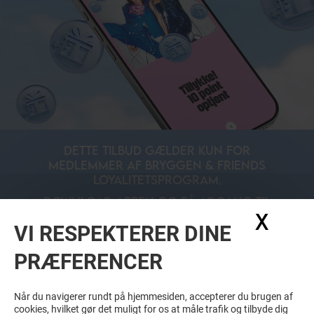
DETTE TILBUD GÆLDER KUN FOR
MEDLEMMER AF BRYGGEN & FRIENDS
LOYALITETSPROGRAM.
DOWNLOAD APPEN OG FÅ ADGANG TIL
X
Skju
TILBUD, RABATTER OG EKSTRA FORDELE!
VI RESPEKTERER DINE
PRÆFERENCER
Når du navigerer rundt på hjemmesiden, accepterer du brugen af
cookies, hvilket gør det muligt for os at måle trafik og tilbyde dig
LÆS MERE