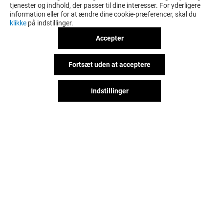
tjenester og indhold, der passer til dine interesser. For yderligere
information eller for at ændre dine cookie-præferencer, skal du
klikke
på indstillinger.
Accepter
Fortsæt uden at acceptere
Indstillinger
Det sjove behøver ikke stoppe,