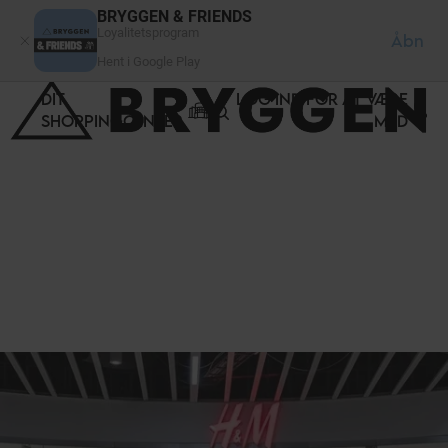
CCookie-styringspanel
BRYGGEN & FRIENDS
Loyalitetsprogram
Åbn
Hent i Google Play
DIT
LOG IND FOR AT VÆRE
SHOPPINGCENTER
MED