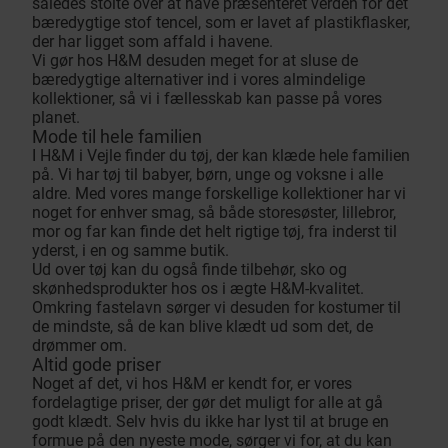
således stolte over at have præsenteret verden for det
bæredygtige stof tencel, som er lavet af plastikflasker,
der har ligget som affald i havene.
Vi gør hos H&M desuden meget for at sluse de
bæredygtige alternativer ind i vores almindelige
kollektioner, så vi i fællesskab kan passe på vores
planet.
Mode til hele familien
I H&M i Vejle finder du tøj, der kan klæde hele familien
på. Vi har tøj til babyer, børn, unge og voksne i alle
aldre. Med vores mange forskellige kollektioner har vi
noget for enhver smag, så både storesøster, lillebror,
mor og far kan finde det helt rigtige tøj, fra inderst til
yderst, i en og samme butik.
Ud over tøj kan du også finde tilbehør, sko og
skønhedsprodukter hos os i ægte H&M-kvalitet.
Omkring fastelavn sørger vi desuden for kostumer til
de mindste, så de kan blive klædt ud som det, de
drømmer om.
Altid gode priser
Noget af det, vi hos H&M er kendt for, er vores
fordelagtige priser, der gør det muligt for alle at gå
godt klædt. Selv hvis du ikke har lyst til at bruge en
formue på den nyeste mode, sørger vi for, at du kan