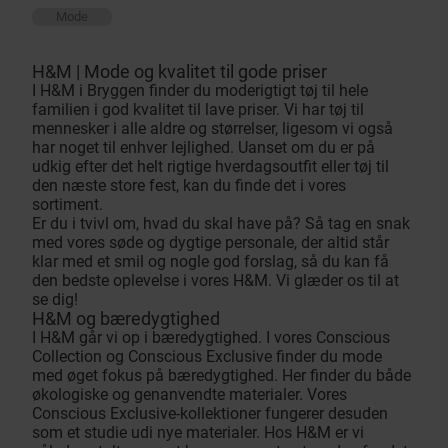
Mode
H&M | Mode og kvalitet til gode priser
I H&M i Bryggen finder du moderigtigt tøj til hele
familien i god kvalitet til lave priser. Vi har tøj til
mennesker i alle aldre og størrelser, ligesom vi også
har noget til enhver lejlighed. Uanset om du er på
udkig efter det helt rigtige hverdagsoutfit eller tøj til
den næste store fest, kan du finde det i vores
sortiment.
Er du i tvivl om, hvad du skal have på? Så tag en snak
med vores søde og dygtige personale, der altid står
klar med et smil og nogle god forslag, så du kan få
den bedste oplevelse i vores H&M. Vi glæder os til at
se dig!
H&M og bæredygtighed
I H&M går vi op i bæredygtighed. I vores Conscious
Collection og Conscious Exclusive finder du mode
med øget fokus på bæredygtighed. Her finder du både
økologiske og genanvendte materialer. Vores
Conscious Exclusive-kollektioner fungerer desuden
som et studie udi nye materialer. Hos H&M er vi